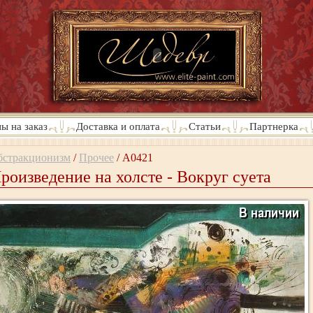
ы на заказ
Доставка и оплата
Статьи
Партнерка
бстракционизм
/
Прочее
/
A0421
роизведение на холсте - Вокруг суета