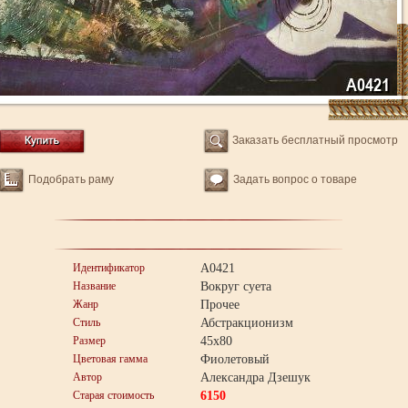
Заказать бесплатный просмотр
Подобрать раму
Задать вопрос о товаре
Идентификатор
A0421
Название
Вокруг суета
Жанр
Прочее
Стиль
Абстракционизм
Размер
45x80
Цветовая гамма
Фиолетовый
Автор
Александра Дзешук
Старая стоимость
6150