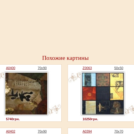
Похожие картины
A0400
70x90
Z0063
50x50
5740грн.
10250грн.
A0402
70x90
A0394
70x70