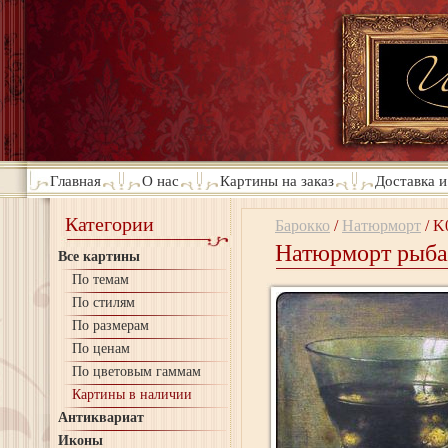
Главная
О нас
Картины на заказ
Доставка и
Категории
Барокко
/
Натюрморт
/
K
Натюрморт рыба 
Все картины
По темам
По стилям
По размерам
По ценам
По цветовым гаммам
Картины в наличии
Антиквариат
Иконы