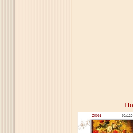
По
Z0091
80x120