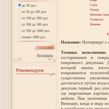
Жанр
Стиль
до 50 дол.
Размер
от 50 до 100 дол.
Цветовая гамм
от 100 до 300 дол.
Стоимость
от 300 до 500 дол.
Наличие
от 500 до 1000 дол.
свыше 1000 дол.
Название:
Натюрморт с с
Техника исполнения:
Результаты
состаривания и покр
покровного декупажа. 
которой иконы изгот
Рекомендуем
покрываются позолот
существенно увеличив
достигается путем искус
декупаж первый раз упо
где вырезанные картинк
мебели. Пик увлечения 
Венеции, когда в моду в
в китайском или японск