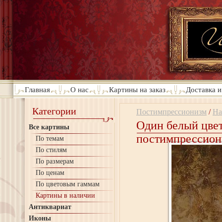
Главная
О нас
Картины на заказ
Доставка и
Категории
Постимпрессионизм
/
На
Один белый цвет
Все картины
постимпрессион
По темам
По стилям
По размерам
По ценам
По цветовым гаммам
Картины в наличии
Антиквариат
Иконы