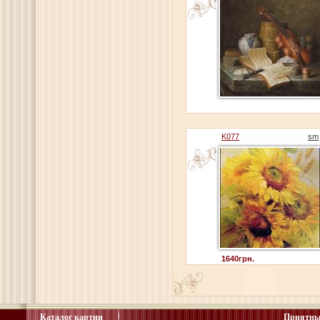
K077
sm
1640грн.
Каталог картин
Приятны