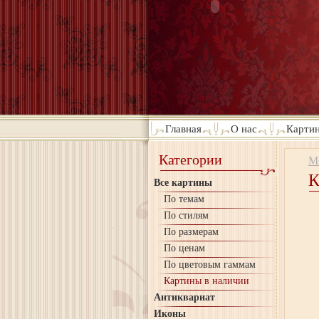
Главная
О нас
Картин
Категории
М
К
Все картины
По темам
По стилям
По размерам
По ценам
По цветовым гаммам
Картины в наличии
Антиквариат
Иконы