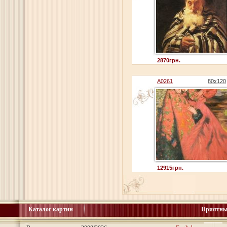
2870грн.
A0261
80x120
12915грн.
Каталог картин
Приятны