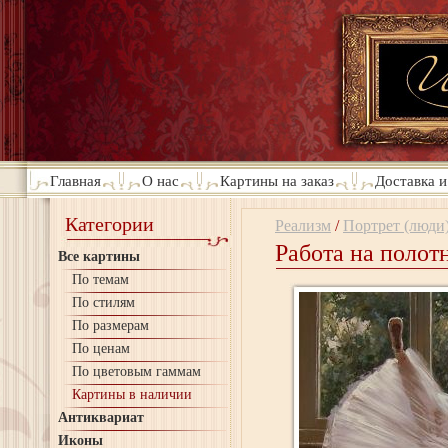
Главная
О нас
Картины на заказ
Доставка и
Категории
Реализм
/
Портрет (люди
Работа на полот
Все картины
По темам
По стилям
По размерам
По ценам
По цветовым гаммам
Картины в наличии
Антиквариат
Иконы