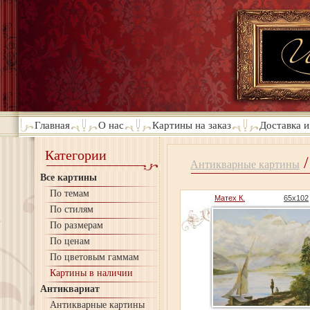
Главная
О нас
Картины на заказ
Доставка и
Категории
/
Антикварные картины
Все картины
По темам
Матех К.
65х102
По стилям
По размерам
По ценам
По цветовым гаммам
Картины в наличии
Антиквариат
Антикварные картины