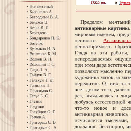
17220грн.
Купить
Неизвестный
Бараненко А.
Безродный В. А.
Пределом мечтаний
Бельков Н.
антикварные картины
Беляк В. И.
Берездень
мировым именем, предс
Бондаренко П. К.
ценность.
Антикварн
Ботечко
неповторимость образо
Бузмаков И. А.
Глядя на эти работы,
Винтенко Б. М.
непередаваемых ощуще
Волков В. Н.
при этом даря эстетиче
Волошин Г. С.
Гади Л. А.
позволяют мысленно пер
Гайдук В. Г.
художника мазок за маз
Галькун Т. Д.
пережитое. От них на п
Ганилюк Н.
веет духом того, далёк
Герасимов С.
раз, вглядываясь в лиц
Герус Б. С.
любуясь естественной ч
Глезин
Годунов
что-то новое и досе
Голубцов О. Г.
антикварная живопись 
Грачев А.
исчисляется тысячами,
Григораш С. В.
долларов. Бесспорно,
а
Григорьев С. А.