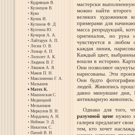
Кудрявцев В.
мастерски выполненную 
Кузнецов В.
можно найти второго
Куко
великих художников к
Кулик И.
примерами для начинаю
Кутинов Ф. Д.
масса репродукций, кот
Кухтина Ю.
Кучеров А. А.
оригиналов, но рука 
Лайтарук А. П.
чувствуется в любом 
Лесик О. В.
каждая линия, нарисов
Лимар А. П.
Каждый цвет, выбранный
Лихолет А. К.
вошли в историю. Карт
Людвик В. Г.
Они позволяют окунутьс
Ляшков А. Я.
Маков П. Н.
нарисованы. Эти произ
Максименко Г. А.
Они будто фотографии
Малышев
людей. Живопись прошло
Матех К.
давно минувшие дни, 
Машинская С.
антикварную живопись.
Медвецкий
Мельников
Однако для того, 
Меркулов В. Н.
разумной цене
нужно н
Мордовец А. Н.
галерея предлагает свои
Нейман Э. Д.
Никитюк С.
тем, кто хочет наслажд
Папий В. И.