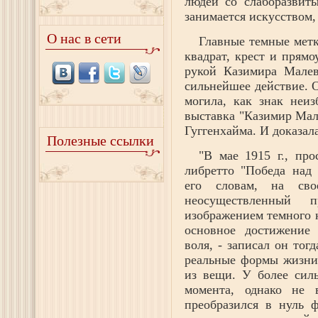
людей со слаборазвит
занимается искусством,
О нас в сети
Главные темные метк
квадрат, крест и прям
рукой Казимира Малев
сильнейшее действие. 
могила, как знак неиз
выставка "Казимир Мал
Гуггенхайма. И доказала
Полезные ссылки
"В мае 1915 г., про
либретто "Победа над 
его словам, на сво
неосуществленный 
изображением темного к
основное достижение 
воля, - записал он тог
реальные формы жизни"
из вещи. У более сил
момента, однако не 
преобразился в нуль 