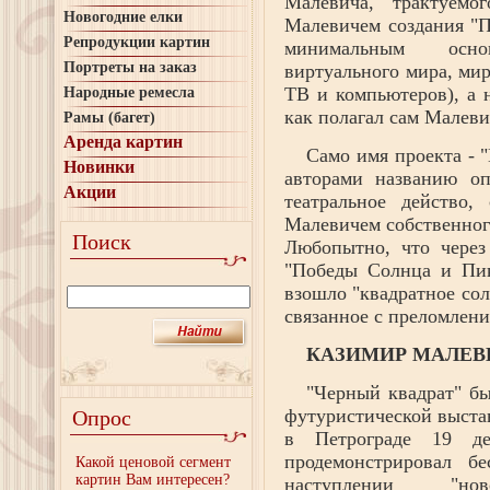
Малевича, трактуем
Новогодние елки
Малевичем создания "П
Репродукции картин
минимальным осно
Портреты на заказ
виртуального мира, ми
ТВ и компьютеров), а 
Народные ремесла
как полагал сам Малеви
Рамы (багет)
Аренда картин
Само имя проекта - 
Новинки
авторами названию оп
Акции
театральное действо,
Малевичем собственног
Поиск
Любопытно, что через
"Победы Солнца и Пик
взошло "квадратное сол
связанное с преломлени
КАЗИМИР МАЛЕВИЧ
"Черный квадрат" бы
футуристической выстав
Опрос
в Петрограде 19 д
продемонстрировал б
Какой ценовой сегмент
картин Вам интересен?
наступлении "но