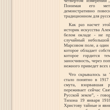
четвертом измерении"
Понимая его мета
демонстративно повес
традиционном для русск
Как раз насчет эт
историк искусства Але
белом окладе - не пр
случайный небольшой
Марсовом поле, а один 
которое обладает собс
которое гордится т
заносчивость, через п
нежного приведет всех 
Что скрывалось за 
стало понятно в 1917 
смута, взорвавшая 
переживает сейчас Свя
Русской земле”, - гов
Тихона 19 января 1918
Христову тайные и явн