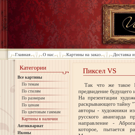
Главная
О нас
Картины на заказ
Доставка и
Категории
Пиксел VS
Все картины
По темам
Так что же такое 
предвидение будущего 
По стилям
На презентации худож
По размерам
раскрывающего тайну "
По ценам
авторы - художники из
По цветовым гаммам
русского авангарда п
Картины в наличии
направление - Аброга
Антиквариат
которое, пытается р
Иконы