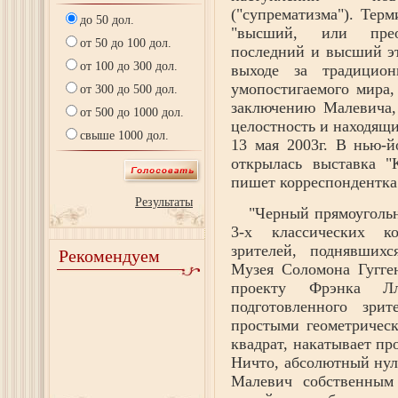
("супрематизма"). Терм
до 50 дол.
"высший, или прео
от 50 до 100 дол.
последний и высший эт
от 100 до 300 дол.
выходе за традицио
умопостигаемого мира,
от 300 до 500 дол.
заключению Малевича,
от 500 до 1000 дол.
целостность и находящи
свыше 1000 дол.
13 мая 2003г. В нью-
открылась выставка "
пишет корреспондентка 
Результаты
"Черный прямоугольн
3-х классических к
зрителей, поднявшихс
Рекомендуем
Музея Соломона Гугге
проекту Фрэнка Лл
подготовленного зри
простыми геометричес
квадрат, накатывает про
Ничто, абсолютный нул
Малевич собственным 