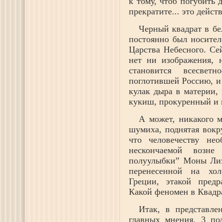
к тому, чтоб погубить 
прекратите... это дейст
Черный квадрат в бе
постоянно был носител
Царства Небесного. Се
нет ни изображения, 
становится всесветн
поглотившей Россию, и
кулак дыра в материи,
кукиш, прокуренный и 
А может, никакого м
шумиха, поднятая вокр
что человечеству не
нескончаемой возне 
полуулыбки” Моны Лиз
перенесенной на хол
Греции, этакой предр
Какой феномен в Квадр
Итак, в представле
главных мнения, 3 п