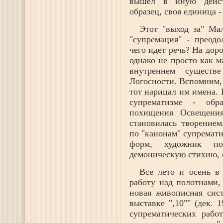
вышел в иную действ
образец, своя единица -
Этот "выход за" Мал
"супремация" - преодо
чего идет речь? На дор
однако не просто как м
внутреннем существ
Логосности. Вспомним,
тот нарицал им имена.
супрематизме - обр
похищения Освещения
становилась творением
по "канонам" супремати
форм, художник по
демоническую стихию, с
Все лето и осень в
работу над полотнами,
новая живописная сис
выставке ",10"" (дек. 
супрематических рабо