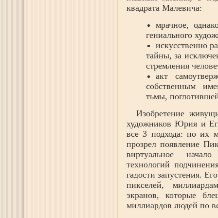
квадрата Малевича:
мрачное, однак
гениального худож
искусственно р
тайны, за исключе
стремления челове
акт самоутвер
собственным име
тьмы, поглотившей
Изобретение живущи
художников Юрия и Ег
все 3 подхода: по их 
прозрел появление Пик
виртуальное начал
технологий подчинения
гадости запустения. Е
пикселей, миллиард
экранов, которые бл
миллиардов людей по в