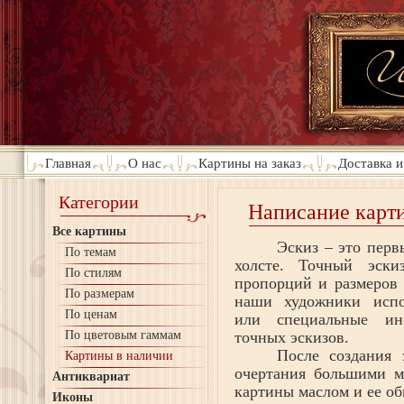
Главная
О нас
Картины на заказ
Доставка и
Категории
Написание карт
Все картины
Эскиз – это пер
По темам
холсте. Точный эски
По стилям
пропорций и размеров
По размерам
наши художники испо
По ценам
или специальные ин
По цветовым гаммам
точных эскизов.
После создания 
Картины в наличии
очертания большими м
Антиквариат
картины маслом и ее о
Иконы