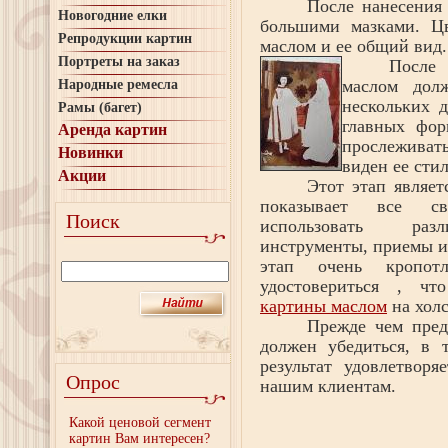
После нанесения 
Новогодние елки
большими мазками. Цв
Репродукции картин
маслом и ее общий вид.
Портреты на заказ
После 
маслом дол
Народные ремесла
нескольких 
Рамы (багет)
главных фор
Аренда картин
прослеживат
Новинки
виден ее стил
Акции
Этот этап являет
показывает все св
Поиск
использовать разл
инструменты, приемы и
этап очень кропот
удостовериться
, что
картины маслом
на холс
Прежде чем пред
должен убедиться, в 
результат удовлетвор
Опрос
нашим клиентам.
Какой ценовой сегмент
картин Вам интересен?