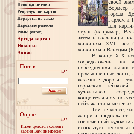
своей зна
Новогодние елки
Вермеер 
Репродукции картин
города Д
Портреты на заказ
Гарлем и 
для карти
Народные ремесла
стран (например, Вел
Рамы (багет)
затем и голландцы под
Аренда картин
живописи.
XVIII
век б
Новинки
живописи в Венеции (К
Акции
В конце
XIX
век
сосредоточены на 
Поиск
повседневной жизни в
промышленные зоны, с
железные дороги так
городских пейзаже
художников сосре
концептуальном искусст
пейзажа стала менее ак
Тем не менее, ча
Опрос
жанру и продолжают тв
современный художник,
Какой ценовой сегмент
использует несколько 
картин Вам интересен?
неорганизованность гор