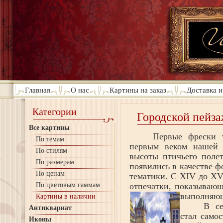
Главная
О нас
Картины на заказ
Доставка и
Категории
Городской пейз
Все картины
Первые фрески т
По темам
первым веком нашей 
По стилям
высоты птичьего поле
По размерам
появились в качестве ф
По ценам
тематики. С
XIV
до
XV
По цветовым гаммам
отпечатки, показывающ
выполняющ
Картины в наличии
В с
Антиквариат
стал само
Иконы